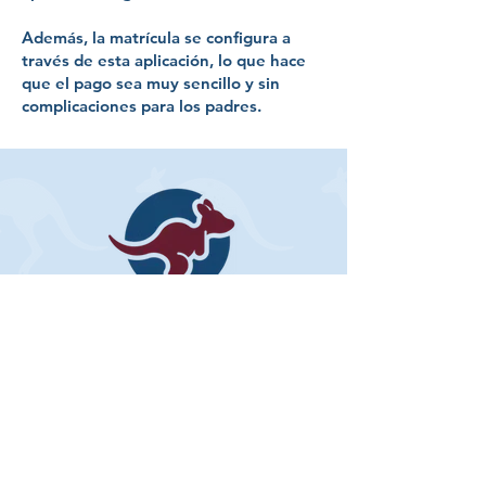
de Preguntas frecuentes aquí . El
experienciales y lo más prácticas
Además, la matrícula se configura a
aula de Canguros es totalmente
posible. Los viernes, los
través de esta aplicación, lo que hace
inmersiva , y los profesores
estudiantes pasan la mayor
que el pago sea muy sencillo y sin
hablan español e inglés por igual
parte del día en un espacio de
complicaciones para los padres.
durante todo el día.
juego central cuidadosamente
diseñado, lo que les permite
profundizar en el juego según
los temas que se traten esa
semana o mes.Se proporcionará
un horario diario más detallado
a todas las familias de los niños
inscritos.
Ahora Aceptamos
Becas
Disponibles
¡Date prisa! Inscríbete ya para