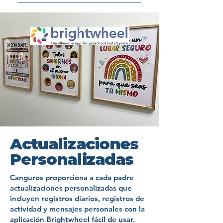
día hábil.
niños, además de proporcionar
Canguros ofrece a nuestros
viernes.Veces8:30 a. m. - 2:30 p.
momentos de transición, como ir
EDUCACIÓN EN CASAMartes y
descansos suficientes para que
estudiantes de primaria una
m. - jornada extendida8:30 a. m.
al baño, lavarse las manos,
jueves2 días/semana$600/mes​
nuestros maestros se recarguen
educación basada en la
- 4:30 p. m. - cuidado después
ponerse los zapatos, etc.​​
Programa extraescolar+$80/mes
y puedan dar lo mejor de sí cada
naturaleza que no es tradicional
de clasesTenga en cuenta:Las
Pequeños saltadores​8:15 —
para martes y jueves+$120/mes
día.​Sesión 1: agosto-
a través del plan de estudios
fechas de inscripción son fijas y
Saludos y actividad matutina8:40
para lunes, miércoles y
diciembreSesión 2: enero-
Blossom & Root.​Los estudiantes
no se pueden modificar.Consulte
— Círculo de apertura9:00 —
viernes+$200/mes de lunes a
mayoSesión 3: junio-julio​Se
de Canguros sobresaldrán
nuestra sección "Matrícula y
Merienda9:20 — Lección
viernes​​Estas tarifas garantizan
comunicará un calendario más
académicamente mientras
cuotas" para conocer los
grupal9:45 — Lección en grupos
nuestra baja proporción
amplio a todas las familias de
adquieren conocimiento sobre sí
importes correspondientes a
pequeños y juego en el
profesor-alumno y una atención
los niños inscritos.
mismos, los demás y el mundo
cada tipo de inscripción.
centro10:45 — Juego al aire
y educación de calidad. *Lea a
que los rodea. Aunque este plan
libre11:30 — Almuerzo12:00 —
continuación para obtener
de estudios está diseñado para
Clase de español12:30 —
Actualizaciones
información sobre la asistencia
familias que educan a sus hijos
Movimiento (PE)1:00 — Lección
para la matrícula.
Personalizadas
en casa, se alinea
grupal1:35 — Tiempo de
maravillosamente con la
descanso (Un momento para la
Canguros proporciona a cada padre
estructura de nuestra escuela
atención plena)2:00 — Círculo
actualizaciones personalizadas que
con clases de tamaño reducido.
incluyen registros diarios, registros de
de cierre2:15 — Despedidas (Día
Visita la página Acerca de
actividad y mensajes personales con la
Extendido)​Cabe destacar que las
aplicación Brightwheel fácil de usar.
Blossom & Root aquí o la página
clases están diseñadas para ser